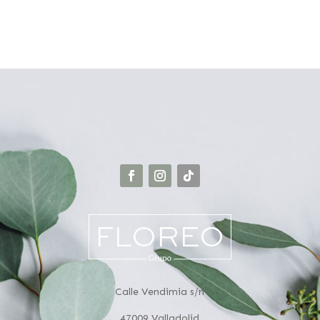
.
Calle Vendimia s/n
47009 Valladolid