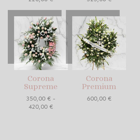
de
de
precios:
precios:
desde
desde
150,00 €
180,00 €
hasta
hasta
220,00 €
325,00 €
Corona
Corona
Supreme
Premium
350,00
€
-
600,00
€
Rango
420,00
€
de
precios:
desde
350,00 €