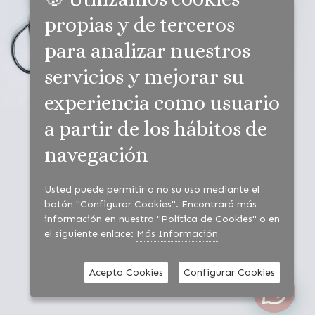
propias y de terceros
47009 Valladolid
Junto Feria de Valladolid
para analizar nuestros
609 66 28 38
servicios y mejorar su
experiencia como usuario
Blog de Floreo
a partir de los hábitos de
navegación
Usted puede permitir o no su uso mediante el
botón "Configurar Cookies". Encontrará más
información en nuestra "Política de Cookies" o en
el siguiente enlace:
Más Información
Acepto Cookies
Configurar Cookies