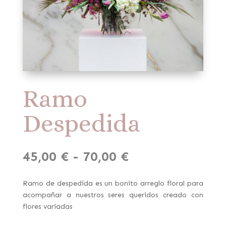
Ramo
Despedida
Rango
45,00
€
-
70,00
€
de
precios:
Ramo de despedida es un bonito arreglo floral para
desde
acompañar a nuestros seres queridos creado con
45,00 €
flores variadas
hasta
70,00 €