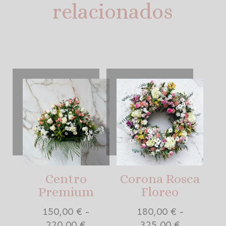
relacionados
Productos relacionados
Centro
Corona Rosca
Premium
Floreo
150,00
€
-
180,00
€
-
Rango
Rango
220,00
€
325,00
€