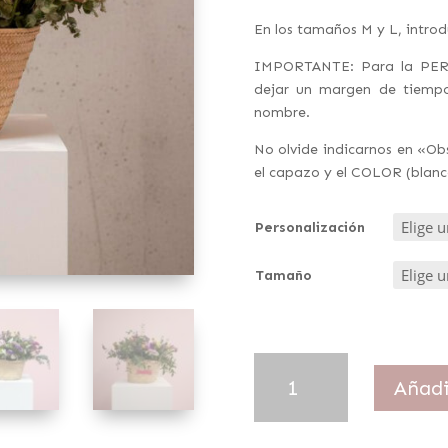
En los tamaños M y L, introd
IMPORTANTE: Para la PER
dejar un margen de tiempo 
nombre.
No olvide indicarnos en «O
el capazo y el COLOR (blanco
Personalización
Tamaño
Capazo
Añadi
FLOREO
cantidad