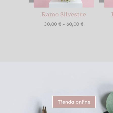
Ramo Silvestre
Rango
30,00
€
-
60,00
€
de
precios:
desde
30,00 €
hasta
60,00 €
Tienda online