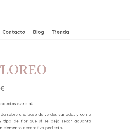
Contacto
Blog
Tienda
FLOREO
Rango
€
de
precios:
oductos estrella!!
desde
20,00 €
ada sobre una base de verdes variadas y como
hasta
un tipo de flor que si se deja secar aguanta
60,00 €
n elemento decorativo perfecto.