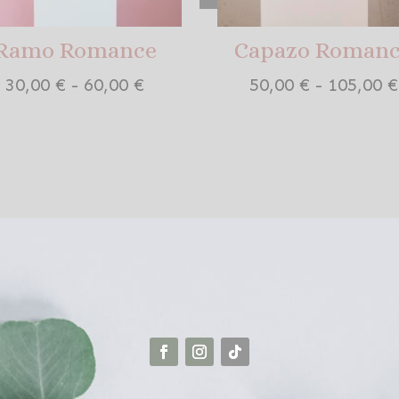
Ramo Romance
Capazo Roman
Rango
30,00
€
-
60,00
€
50,00
€
-
105,00
€
de
precios:
desde
30,00 €
hasta
60,00 €