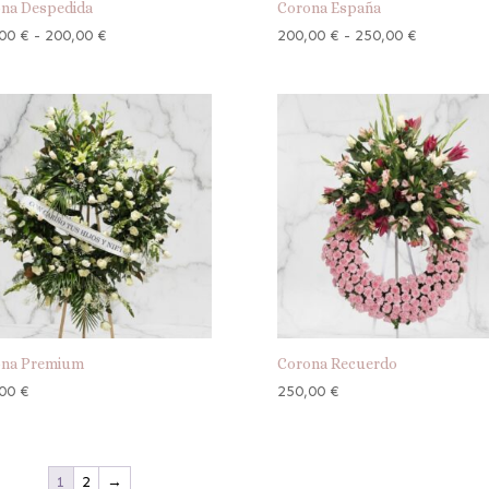
na Despedida
Corona España
Rango
Rango
,00
€
-
200,00
€
200,00
€
-
250,00
€
de
de
precios:
precios:
desde
desde
180,00 €
200,00 €
hasta
hasta
200,00 €
250,00 €
ona Premium
Corona Recuerdo
,00
€
250,00
€
1
2
→