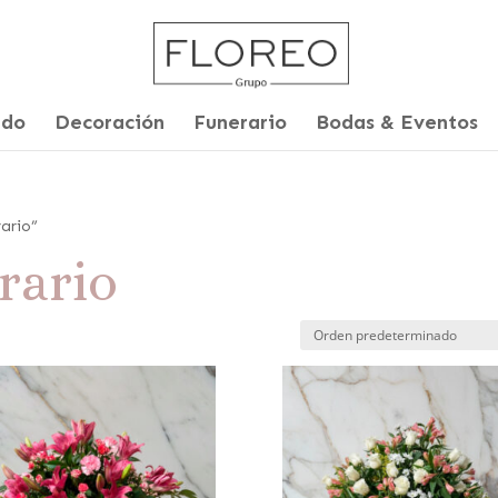
ado
Decoración
Funerario
Bodas & Eventos
rario”
rario